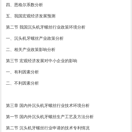
四、恩格尔系数分析
五、我国宏观经济发展预测
第二节 我国沉头机牙螺丝行业政策环境分析
一、沉头机牙螺丝产业政策分析
二、相关产业政策影响分析
第三节 宏观经济发展对中小企业的影响
一、有利因素分析
二、不利因素分析
第三章 国内外沉头机牙螺丝行业技术环境分析
第一节 国内外沉头机牙螺丝生产工艺及方法分析
第二节 沉头机牙螺丝行业申请的技术专利情况