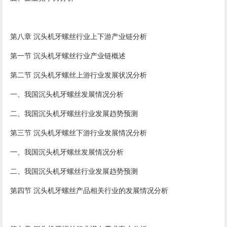
第八章 沉头机牙螺丝行业上下游产业链分析
第一节 沉头机牙螺丝行业产业链概述
第二节 沉头机牙螺丝上游行业发展状况分析
一、我国沉头机牙螺丝发展情况分析
二、我国沉头机牙螺丝行业发展趋势预测
第三节 沉头机牙螺丝下游行业发展情况分析
一、我国沉头机牙螺丝发展情况分析
二、我国沉头机牙螺丝行业发展趋势预测
第四节 沉头机牙螺丝产品相关行业的发展情况分析