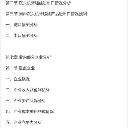
第二节 沉头机牙螺丝进出口情况分析
第三节 国内沉头机牙螺丝产品进出口情况预测
一、进口预测分析
二、出口预测分析
第七章 业内部分企业分析
第一节 重点企业
一、企业概况
二、企业收入及盈利指标
三、企业资产状况分析
四、企业成本费用构成情况
五、企业竞争力分析