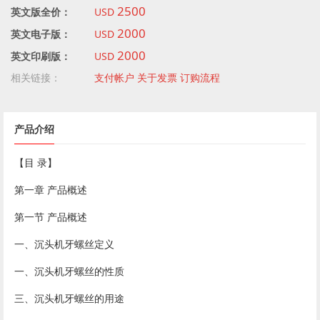
2500
英文版全价：
USD
2000
英文电子版：
USD
2000
英文印刷版：
USD
相关链接：
支付帐户
关于发票
订购流程
产品介绍
【目 录】
第一章 产品概述
第一节 产品概述
一、沉头机牙螺丝定义
一、沉头机牙螺丝的性质
三、沉头机牙螺丝的用途