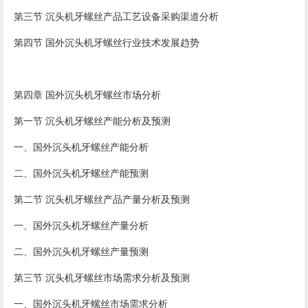
第三节 沉头机牙螺丝产品工艺设备采购渠道分析
第四节 国外沉头机牙螺丝行业技术发展趋势
第四章 国外沉头机牙螺丝市场分析
第一节 沉头机牙螺丝产能分析及预测
一、国外沉头机牙螺丝产能分析
二、国外沉头机牙螺丝产能预测
第二节 沉头机牙螺丝产品产量分析及预测
一、国外沉头机牙螺丝产量分析
二、国外沉头机牙螺丝产量预测
第三节 沉头机牙螺丝市场需求分析及预测
一、国外沉头机牙螺丝市场需求分析