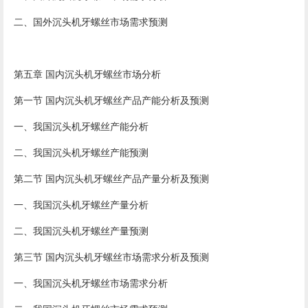
二、国外沉头机牙螺丝市场需求预测
第五章 国内沉头机牙螺丝市场分析
第一节 国内沉头机牙螺丝产品产能分析及预测
一、我国沉头机牙螺丝产能分析
二、我国沉头机牙螺丝产能预测
第二节 国内沉头机牙螺丝产品产量分析及预测
一、我国沉头机牙螺丝产量分析
二、我国沉头机牙螺丝产量预测
第三节 国内沉头机牙螺丝市场需求分析及预测
一、我国沉头机牙螺丝市场需求分析