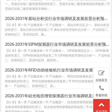
一、雪崩式光电二极管探测器的性质三、雪崩式光电二极管探测器的用途第二节
雪崩式光电二极管探测器市场特…
2026-2031年基站分析仪行业市场调研及发展前景分析预测报告
【目 录】第一章 产品概述第一节 产品概述一、基站分析仪定义一、基站分析仪
的性质三、基站分析仪的用途第二节 基站分析仪市场特点分析一、产品特征二、
价格特征三、渠道特征四、购…
2026-2031年SIPM探测器行业市场调研及发展前景分析预测报告
【目 录】第一章 产品概述第一节 产品概述一、SIPM探测器定义一、SIPM探测
器的性质三、SIPM探测器的用途第二节 SIPM探测器市场特点分析一、产品特征
二、价格特征三、渠道特征四、购买特…
2026-2031年RFID自助收银机行业市场调研及发展前景分析预测报告
【目 录】第一章 产品概述第一节 产品概述一、RFID自助收银机定义一、RFID自
在线留言
助收银机的性质三、RFID自助收银机的用途第二节 RFID自助收银机市场特点分
析一、产品特征二、价格特征三、渠…
2026-2031年硅光电倍增管探测器行业市场调研及发展前景分析预测报告
客服热线
【目 录】第一章 产品概述第一节 产品概述一、硅光电倍增管探测器定义一、硅
光电倍增管探测器的性质三、硅光电倍增管探测器的用途第二节 硅光电倍增管探
测器市场特点分析一、产品特…
返回顶部