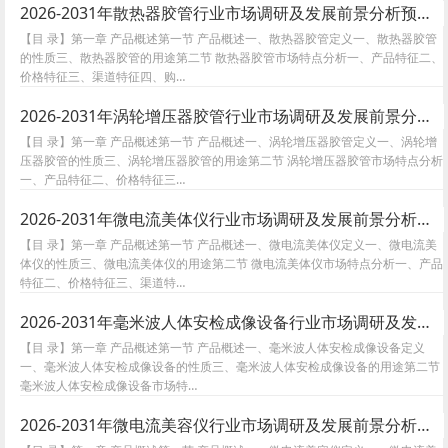
2026-2031年散热器胶管行业市场调研及发展前景分析预测报告
【目 录】第一章 产品概述第一节 产品概述一、散热器胶管定义一、散热器胶管
的性质三、散热器胶管的用途第二节 散热器胶管市场特点分析一、产品特征二、
价格特征三、渠道特征四、购…
2026-2031年涡轮增压器胶管行业市场调研及发展前景分析预测报告
【目 录】第一章 产品概述第一节 产品概述一、涡轮增压器胶管定义一、涡轮增
压器胶管的性质三、涡轮增压器胶管的用途第二节 涡轮增压器胶管市场特点分析
一、产品特征二、价格特征三…
2026-2031年微电流美体仪行业市场调研及发展前景分析预测报告
【目 录】第一章 产品概述第一节 产品概述一、微电流美体仪定义一、微电流美
体仪的性质三、微电流美体仪的用途第二节 微电流美体仪市场特点分析一、产品
特征二、价格特征三、渠道特…
2026-2031年毫米波人体安检成像设备行业市场调研及发展前景分析预测报告
【目 录】第一章 产品概述第一节 产品概述一、毫米波人体安检成像设备定义
一、毫米波人体安检成像设备的性质三、毫米波人体安检成像设备的用途第二节
毫米波人体安检成像设备市场特…
2026-2031年微电流美容仪行业市场调研及发展前景分析预测报告