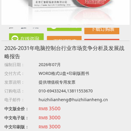
2026-2031年电脑控制台行业市场竞争分析及发展战
略报告
编制日期：
2026年07月
交付方式：
WORD格式U盘+印刷版图书
发票说明：
提供增值税专用发票
订购电话：
010-69433244,13811553670
电子邮件：
huizhilianheng@huizhilianheng.cn
3500
中文版全价：
RMB
3000
中文电子版：
RMB
3000
中文印刷版：
RMB