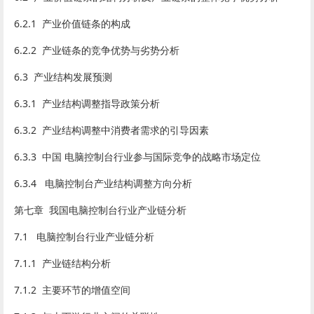
6.2.1 产业价值链条的构成
6.2.2 产业链条的竞争优势与劣势分析
6.3 产业结构发展预测
6.3.1 产业结构调整指导政策分析
6.3.2 产业结构调整中消费者需求的引导因素
6.3.3 中国 电脑控制台行业参与国际竞争的战略市场定位
6.3.4 电脑控制台产业结构调整方向分析
第七章 我国电脑控制台行业产业链分析
7.1 电脑控制台行业产业链分析
7.1.1 产业链结构分析
7.1.2 主要环节的增值空间