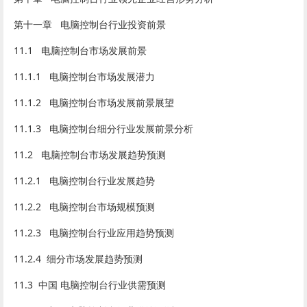
第十一章 电脑控制台行业投资前景
11.1 电脑控制台市场发展前景
11.1.1 电脑控制台市场发展潜力
11.1.2 电脑控制台市场发展前景展望
11.1.3 电脑控制台细分行业发展前景分析
11.2 电脑控制台市场发展趋势预测
11.2.1 电脑控制台行业发展趋势
11.2.2 电脑控制台市场规模预测
11.2.3 电脑控制台行业应用趋势预测
11.2.4 细分市场发展趋势预测
11.3 中国 电脑控制台行业供需预测