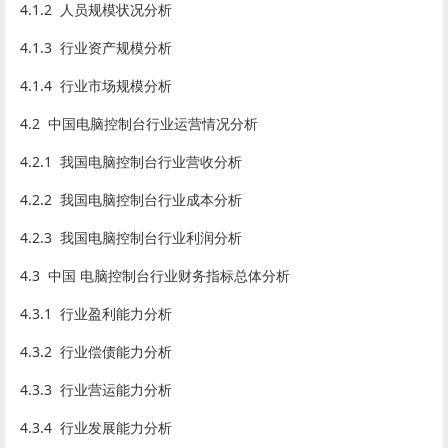
4.1.2 人员规模状况分析
4.1.3 行业资产规模分析
4.1.4 行业市场规模分析
4.2 中国电脑控制台行业运营情况分析
4.2.1 我国电脑控制台行业营收分析
4.2.2 我国电脑控制台行业成本分析
4.2.3 我国电脑控制台行业利润分析
4.3 中国 电脑控制台行业财务指标总体分析
4.3.1 行业盈利能力分析
4.3.2 行业偿债能力分析
4.3.3 行业营运能力分析
4.3.4 行业发展能力分析