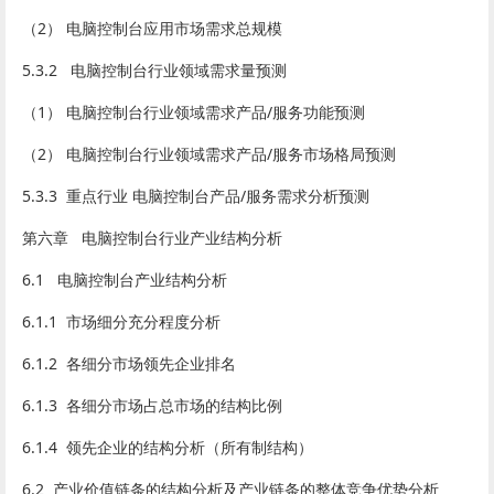
（2） 电脑控制台应用市场需求总规模
5.3.2 电脑控制台行业领域需求量预测
（1） 电脑控制台行业领域需求产品/服务功能预测
（2） 电脑控制台行业领域需求产品/服务市场格局预测
5.3.3 重点行业 电脑控制台产品/服务需求分析预测
第六章 电脑控制台行业产业结构分析
6.1 电脑控制台产业结构分析
6.1.1 市场细分充分程度分析
6.1.2 各细分市场领先企业排名
6.1.3 各细分市场占总市场的结构比例
6.1.4 领先企业的结构分析（所有制结构）
6.2 产业价值链条的结构分析及产业链条的整体竞争优势分析