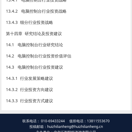
13.4.2 电脑控制台行业投资战略
13.4.3 细分行业投资战略
第十四章 研究结论及投资建议
14.1 电脑控制台行业研究结论
14.2 电脑控制台行业投资价值评估
14.3 电脑控制台行业投资建议
14.3.1 行业发展策略建议
14.3.2 行业投资方向建议
14.3.3 行业投资方式建议
联系电话： 010-69433244 值班电话：13811553670
投稿邮箱：huizhilianheng@huizhilianheng.cn