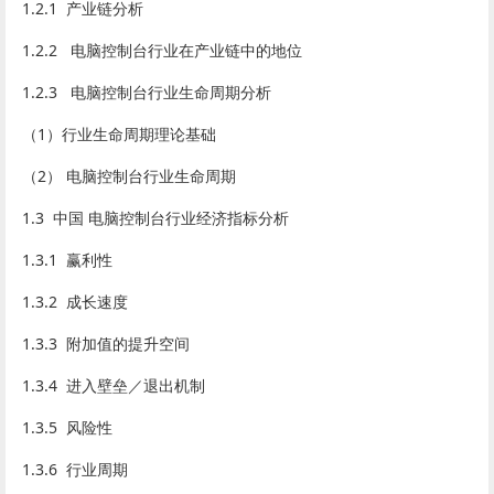
1.2.1 产业链分析
1.2.2 电脑控制台行业在产业链中的地位
1.2.3 电脑控制台行业生命周期分析
（1）行业生命周期理论基础
（2） 电脑控制台行业生命周期
1.3 中国 电脑控制台行业经济指标分析
1.3.1 赢利性
1.3.2 成长速度
1.3.3 附加值的提升空间
1.3.4 进入壁垒／退出机制
1.3.5 风险性
1.3.6 行业周期