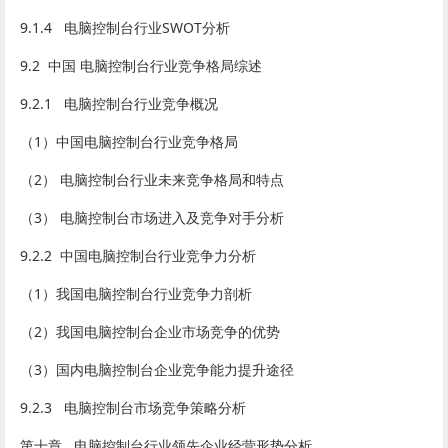
9.1.4 电脑控制台行业SWOT分析
9.2 中国 电脑控制台行业竞争格局综述
9.2.1 电脑控制台行业竞争概况
（1）中国电脑控制台行业竞争格局
（2） 电脑控制台行业未来竞争格局和特点
（3） 电脑控制台市场进入及竞争对手分析
9.2.2 中国电脑控制台行业竞争力分析
（1）我国电脑控制台行业竞争力剖析
（2）我国电脑控制台企业市场竞争的优势
（3）国内电脑控制台企业竞争能力提升途径
9.2.3 电脑控制台市场竞争策略分析
第十章 电脑控制台行业领先企业经营形势分析