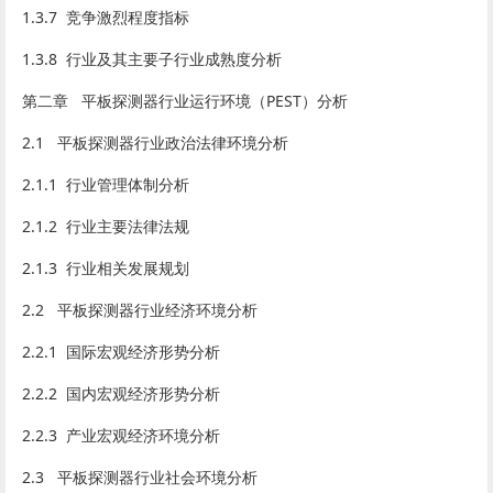
1.3.7 竞争激烈程度指标
1.3.8 行业及其主要子行业成熟度分析
第二章 平板探测器行业运行环境（PEST）分析
2.1 平板探测器行业政治法律环境分析
2.1.1 行业管理体制分析
2.1.2 行业主要法律法规
2.1.3 行业相关发展规划
2.2 平板探测器行业经济环境分析
2.2.1 国际宏观经济形势分析
2.2.2 国内宏观经济形势分析
2.2.3 产业宏观经济环境分析
2.3 平板探测器行业社会环境分析