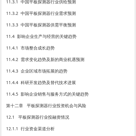
11.3.1 中国平板探测器行业供给预测
11.3.2 中国平板探测器行业需求预测
11.3.3 中国平板探测器供需平衡预测
11.4 影响企业生产与经营的关键趋势
11.4.1 市场整合成长趋势
11.4.2 需求变化趋势及新的商业机遇预测
11.4.3 企业区域市场拓展的趋势
11.4.4 科研开发趋势及替代技术进展
11.4.5 影响企业销售与服务方式的关键趋势
第十二章 平板探测器行业投资机会与风险
12.1 平板探测器行业投融资情况
12.1.1 行业资金渠道分析