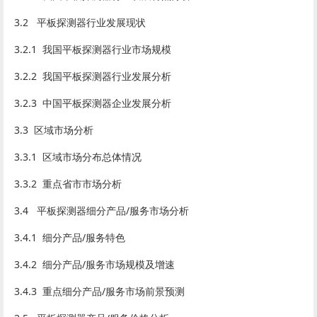
3.2 平板探测器行业发展现状
3.2.1 我国平板探测器行业市场规模
3.2.2 我国平板探测器行业发展分析
3.2.3 中国平板探测器企业发展分析
3.3 区域市场分析
3.3.1 区域市场分布总体情况
3.3.2 重点省市市场分析
3.4 平板探测器细分产品/服务市场分析
3.4.1 细分产品/服务特色
3.4.2 细分产品/服务市场规模及增速
3.4.3 重点细分产品/服务市场前景预测