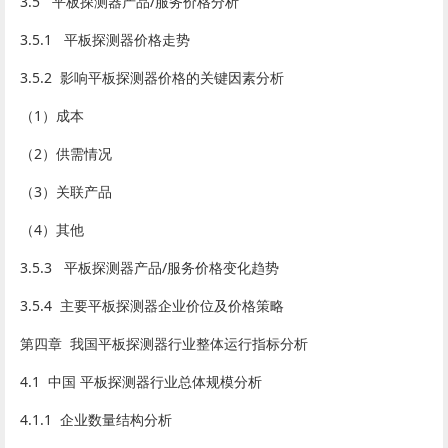
3.5 平板探测器产品/服务价格分析
3.5.1 平板探测器价格走势
3.5.2 影响平板探测器价格的关键因素分析
（1）成本
（2）供需情况
（3）关联产品
（4）其他
3.5.3 平板探测器产品/服务价格变化趋势
3.5.4 主要平板探测器企业价位及价格策略
第四章 我国平板探测器行业整体运行指标分析
4.1 中国 平板探测器行业总体规模分析
4.1.1 企业数量结构分析