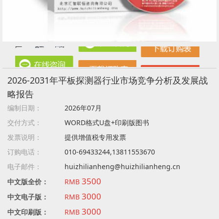
2026-2031年平板探测器行业市场竞争分析及发展战
略报告
编制日期：
2026年07月
交付方式：
WORD格式U盘+印刷版图书
发票说明：
提供增值税专用发票
订购电话：
010-69433244,13811553670
电子邮件：
huizhilianheng@huizhilianheng.cn
3500
中文版全价：
RMB
3000
中文电子版：
RMB
3000
中文印刷版：
RMB