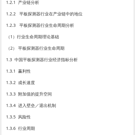
1.2.1 产业链分析
1.2.2 平板探测器行业在产业链中的地位
1.2.3 平板探测器行业生命周期分析
（1）行业生命周期理论基础
（2） 平板探测器行业生命周期
1.3 中国平板探测器行业经济指标分析
1.3.1 赢利性
1.3.2 成长速度
1.3.3 附加值的提升空间
1.3.4 进入壁垒／退出机制
1.3.5 风险性
1.3.6 行业周期