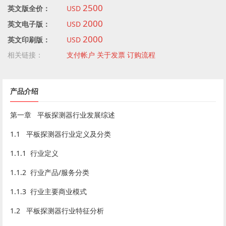
2500
英文版全价：
USD
2000
英文电子版：
USD
2000
英文印刷版：
USD
相关链接：
支付帐户
关于发票
订购流程
产品介绍
第一章 平板探测器行业发展综述
1.1 平板探测器行业定义及分类
1.1.1 行业定义
1.1.2 行业产品/服务分类
1.1.3 行业主要商业模式
1.2 平板探测器行业特征分析