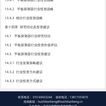
13.4.2 平板探测器行业投资战略
13.4.3 细分行业投资战略
第十四章 研究结论及投资建议
14.1 平板探测器行业研究结论
14.2 平板探测器行业投资价值评估
14.3 平板探测器行业投资建议
14.3.1 行业发展策略建议
14.3.2 行业投资方向建议
14.3.3 行业投资方式建议
联系电话： 010-69433244 值班电话：13811553670
投稿邮箱：huizhilianheng@huizhilianheng.cn