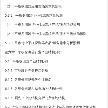
（2） 平板探测器应用市场需求总规模
5.3.2 平板探测器行业领域需求量预测
（1） 平板探测器行业领域需求产品/服务功能预测
（2） 平板探测器行业领域需求产品/服务市场格局预测
5.3.3 重点行业平板探测器产品/服务需求分析预测
第六章 平板探测器行业产业结构分析
6.1 平板探测器产业结构分析
6.1.1 市场细分充分程度分析
6.1.2 各细分市场领先企业排名
6.1.3 各细分市场占总市场的结构比例
6.1.4 领先企业的结构分析（所有制结构）
6.2 产业价值链条的结构分析及产业链条的整体竞争优势分析