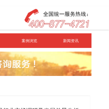
案例浏览
新闻资讯