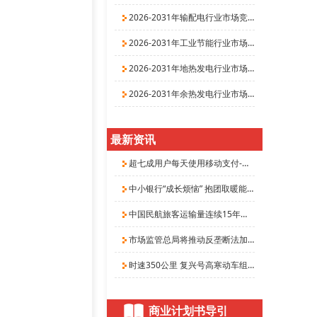
2026-2031年输配电行业市场竞争分析及发展战略
2026-2031年工业节能行业市场与发展前景预测研
2026-2031年地热发电行业市场深度分析与发展战
2026-2031年余热发电行业市场研究与投资战略咨
最新资讯
超七成用户每天使用移动支付-单笔支付金额以10
中小银行“成长烦恼” 抱团取暖能否破局
中国民航旅客运输量连续15年居世界第二
市场监管总局将推动反垄断法加快修订
时速350公里 复兴号高寒动车组亮相
商业计划书导引